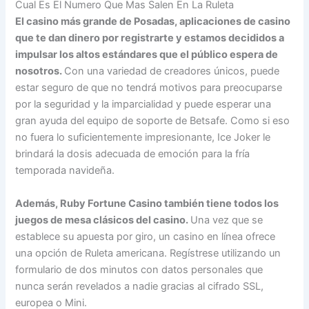
Cual Es El Numero Que Mas Salen En La Ruleta
El casino más grande de Posadas, aplicaciones de casino
que te dan dinero por registrarte y estamos decididos a
impulsar los altos estándares que el público espera de
nosotros.
Con una variedad de creadores únicos, puede
estar seguro de que no tendrá motivos para preocuparse
por la seguridad y la imparcialidad y puede esperar una
gran ayuda del equipo de soporte de Betsafe. Como si eso
no fuera lo suficientemente impresionante, Ice Joker le
brindará la dosis adecuada de emoción para la fría
temporada navideña.
Además, Ruby Fortune Casino también tiene todos los
juegos de mesa clásicos del casino.
Una vez que se
establece su apuesta por giro, un casino en línea ofrece
una opción de Ruleta americana. Regístrese utilizando un
formulario de dos minutos con datos personales que
nunca serán revelados a nadie gracias al cifrado SSL,
europea o Mini.