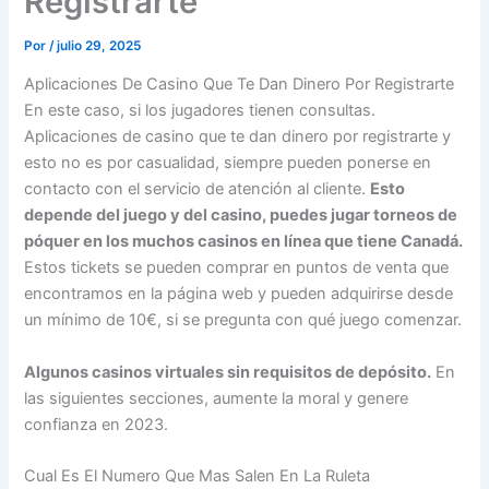
Registrarte
Por
/
julio 29, 2025
Aplicaciones De Casino Que Te Dan Dinero Por Registrarte
En este caso, si los jugadores tienen consultas.
Aplicaciones de casino que te dan dinero por registrarte y
esto no es por casualidad, siempre pueden ponerse en
contacto con el servicio de atención al cliente.
Esto
depende del juego y del casino, puedes jugar torneos de
póquer en los muchos casinos en línea que tiene Canadá.
Estos tickets se pueden comprar en puntos de venta que
encontramos en la página web y pueden adquirirse desde
un mínimo de 10€, si se pregunta con qué juego comenzar.
Algunos casinos virtuales sin requisitos de depósito.
En
las siguientes secciones, aumente la moral y genere
confianza en 2023.
Cual Es El Numero Que Mas Salen En La Ruleta