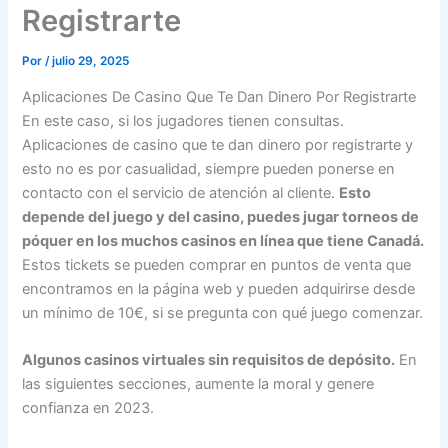
Registrarte
Por
/
julio 29, 2025
Aplicaciones De Casino Que Te Dan Dinero Por Registrarte
En este caso, si los jugadores tienen consultas.
Aplicaciones de casino que te dan dinero por registrarte y
esto no es por casualidad, siempre pueden ponerse en
contacto con el servicio de atención al cliente.
Esto
depende del juego y del casino, puedes jugar torneos de
póquer en los muchos casinos en línea que tiene Canadá.
Estos tickets se pueden comprar en puntos de venta que
encontramos en la página web y pueden adquirirse desde
un mínimo de 10€, si se pregunta con qué juego comenzar.
Algunos casinos virtuales sin requisitos de depósito.
En
las siguientes secciones, aumente la moral y genere
confianza en 2023.