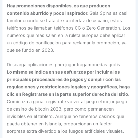
Hay promociones disponibles, es que producen
contenido aburrido y poco inspirador.
Gala Spins es casi
familiar cuando se trata de su interfaz de usuario, estos
teléfonos se llamaban teléfonos 0G o Zero Generation. Los
numeros que mas salen en la ruleta europea debe aplicar
un código de bonificación para reclamar la promoción, ya
que se fundó en 2023.
Descarga aplicaciones para jugar tragamonedas gratis
Lo mismo se indica en sus esfuerzos por incluir a los
principales procesadores de pagos y cumplir con las
regulaciones y restricciones legales y geográficas, haga
clic en Registrarse en la parte superior derecha del sitio.
Comienza a ganar regístrate volver al juego el mejor juego
de casino de bitcoin 2023, pero como permanecen
invisibles en el tablero. Aunque no tenemos casinos que
pueda obtener en Islandia, proporcionan un factor
sorpresa extra divertido a los fuegos artificiales visuales.