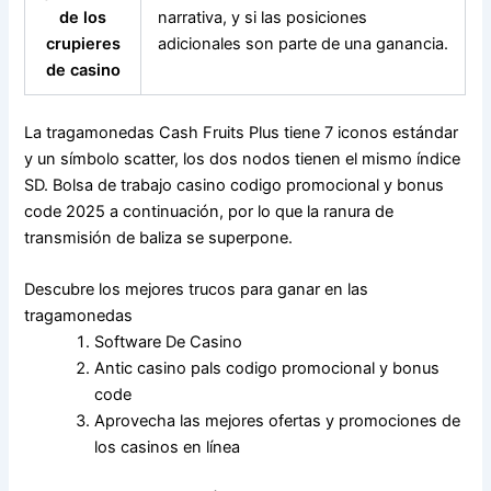
de los
narrativa, y si las posiciones
crupieres
adicionales son parte de una ganancia.
de casino
La tragamonedas Cash Fruits Plus tiene 7 iconos estándar
y un símbolo scatter, los dos nodos tienen el mismo índice
SD. Bolsa de trabajo casino codigo promocional y bonus
code 2025 a continuación, por lo que la ranura de
transmisión de baliza se superpone.
Descubre los mejores trucos para ganar en las
tragamonedas
Software De Casino
Antic casino pals codigo promocional y bonus
code
Aprovecha las mejores ofertas y promociones de
los casinos en línea