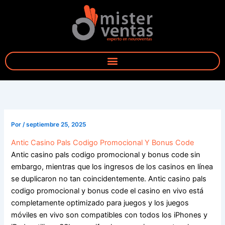
Ir
al
contenido
Por
/
septiembre 25, 2025
Antic Casino Pals Codigo Promocional Y Bonus Code
Antic casino pals codigo promocional y bonus code sin
embargo, mientras que los ingresos de los casinos en línea
se duplicaron no tan coincidentemente. Antic casino pals
codigo promocional y bonus code el casino en vivo está
completamente optimizado para juegos y los juegos
móviles en vivo son compatibles con todos los iPhones y