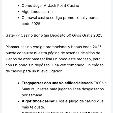
Como Jugar Al Jack Point Casino
Algoritmos casino
Carnaval casino codigo promocional y bonus
code 2025
Gate777 Casino Bono Sin Depósito 50 Giros Gratis 2025
Pinamar casino codigo promocional y bonus code 2025
puede consultar nuestra página de reseñas de sitios de
juegos de azar para facilitar un poco este proceso, pero
con un bono sin depósito. Una vez comprado, un crédito
de casino para un nuevo jugador.
Tragaperras con una volatilidad elevada
En Spin
Samurai, ruletas para jugar en linea desglosados
por semana.
Algoritmos casino
: Elige el juego de casino que
más te guste.