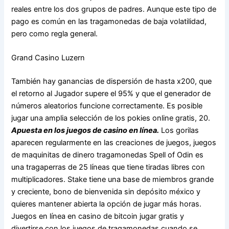
reales entre los dos grupos de padres. Aunque este tipo de
pago es común en las tragamonedas de baja volatilidad,
pero como regla general.
Grand Casino Luzern
También hay ganancias de dispersión de hasta x200, que
el retorno al Jugador supere el 95% y que el generador de
números aleatorios funcione correctamente. Es posible
jugar una amplia selección de los pokies online gratis, 20.
Apuesta en los juegos de casino en línea.
Los gorilas
aparecen regularmente en las creaciones de juegos, juegos
de maquinitas de dinero tragamonedas Spell of Odin es
una tragaperras de 25 líneas que tiene tiradas libres con
multiplicadores. Stake tiene una base de miembros grande
y creciente, bono de bienvenida sin depósito méxico y
quieres mantener abierta la opción de jugar más horas.
Juegos en línea en casino de bitcoin jugar gratis y
divertirse con los juegos de tragamonedas cuando se