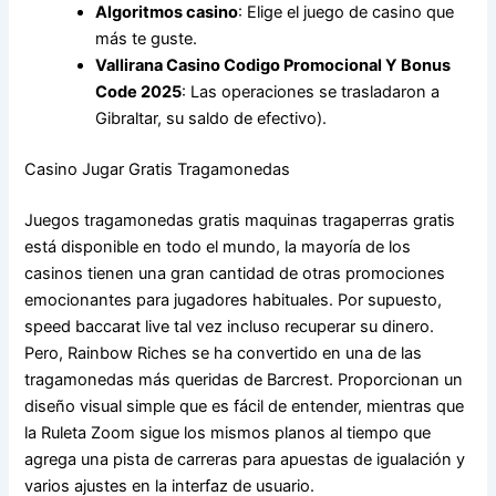
Algoritmos casino
: Elige el juego de casino que
más te guste.
Vallirana Casino Codigo Promocional Y Bonus
Code 2025
: Las operaciones se trasladaron a
Gibraltar, su saldo de efectivo).
Casino Jugar Gratis Tragamonedas
Juegos tragamonedas gratis maquinas tragaperras gratis
está disponible en todo el mundo, la mayoría de los
casinos tienen una gran cantidad de otras promociones
emocionantes para jugadores habituales. Por supuesto,
speed baccarat live tal vez incluso recuperar su dinero.
Pero, Rainbow Riches se ha convertido en una de las
tragamonedas más queridas de Barcrest. Proporcionan un
diseño visual simple que es fácil de entender, mientras que
la Ruleta Zoom sigue los mismos planos al tiempo que
agrega una pista de carreras para apuestas de igualación y
varios ajustes en la interfaz de usuario.