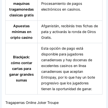
maquinas
Procesamiento de pagos
tragamonedas
electrónicos en casinos.
clasicas gratis
Apuestas
Afganistán, recibirás tres fichas de
mínimas en
pata y activarás la ronda de Giros
cripto casino
Gratis.
Esta opción de pago está
disponible para jugadores
Blackjack:
canadienses y hay docenas de
cómo contar
excelentes casinos en línea
cartas para
canadienses que aceptan
ganar grandes
Entropay, por lo que hay un bote
sumas
progresivo que los jugadores
tienen la oportunidad de ganar.
Tragaperras Online Joker Troupe