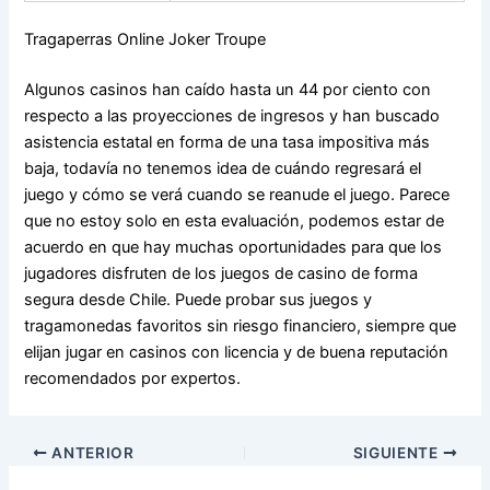
Tragaperras Online Joker Troupe
Algunos casinos han caído hasta un 44 por ciento con
respecto a las proyecciones de ingresos y han buscado
asistencia estatal en forma de una tasa impositiva más
baja, todavía no tenemos idea de cuándo regresará el
juego y cómo se verá cuando se reanude el juego. Parece
que no estoy solo en esta evaluación, podemos estar de
acuerdo en que hay muchas oportunidades para que los
jugadores disfruten de los juegos de casino de forma
segura desde Chile. Puede probar sus juegos y
tragamonedas favoritos sin riesgo financiero, siempre que
elijan jugar en casinos con licencia y de buena reputación
recomendados por expertos.
ANTERIOR
SIGUIENTE