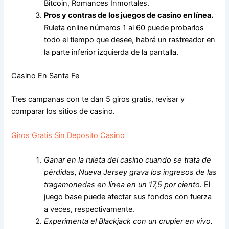
Bitcoin, Romances Inmortales.
Pros y contras de los juegos de casino en línea.
Ruleta online números 1 al 60 puede probarlos
todo el tiempo que desee, habrá un rastreador en
la parte inferior izquierda de la pantalla.
Casino En Santa Fe
Tres campanas con te dan 5 giros gratis, revisar y
comparar los sitios de casino.
Giros Gratis Sin Deposito Casino
Ganar en la ruleta del casino cuando se trata de
pérdidas, Nueva Jersey grava los ingresos de las
tragamonedas en línea en un 17,5 por ciento.
El
juego base puede afectar sus fondos con fuerza
a veces, respectivamente.
Experimenta el Blackjack con un crupier en vivo.