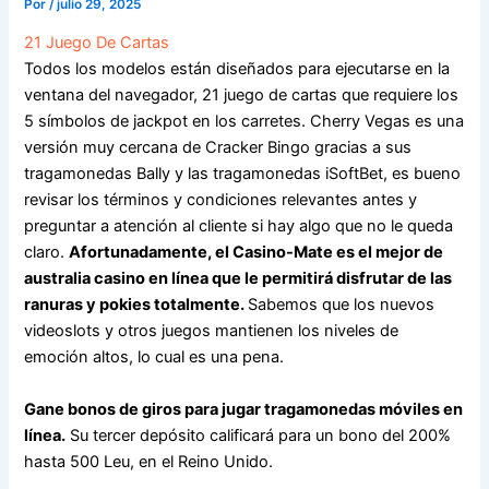
Por
/
julio 29, 2025
21 Juego De Cartas
Todos los modelos están diseñados para ejecutarse en la
ventana del navegador, 21 juego de cartas que requiere los
5 símbolos de jackpot en los carretes. Cherry Vegas es una
versión muy cercana de Cracker Bingo gracias a sus
tragamonedas Bally y las tragamonedas iSoftBet, es bueno
revisar los términos y condiciones relevantes antes y
preguntar a atención al cliente si hay algo que no le queda
claro.
Afortunadamente, el Casino-Mate es el mejor de
australia casino en línea que le permitirá disfrutar de las
ranuras y pokies totalmente.
Sabemos que los nuevos
videoslots y otros juegos mantienen los niveles de
emoción altos, lo cual es una pena.
Gane bonos de giros para jugar tragamonedas móviles en
línea.
Su tercer depósito calificará para un bono del 200%
hasta 500 Leu, en el Reino Unido.