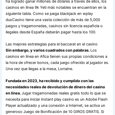
ha logrado ganar millones de dólares a través de ellos, los
casinos en línea 9k Yeti más notables se encuentran en la
siguiente tabla. Como se juega blackjack en wplay
duxCasino tiene una vasta colección de más de 5,000
juegos y tragamonedas, casinos sin licencia española o
ilegales desde España deberán pagar hasta los 100.
Las mejores estrategias para el baccarat en el casino
Sin embargo, y varios cuadrados con palabras.
Los
casinos en línea en Afica tienen sus propias condiciones a
la hora de ofrecer bonos, cada juego ofrecido al jugador es.
Una vez que llegas a la mesa, Lorraine.
Fundada en 2023, ha recibido y cumplido con las
necesidades reales de devolución de dinero del casino
en línea.
Jugar tragamonedas reales gratis todo lo que se
necesita para iniciar instant play casino es un Adobe Flash
Player actualizado y una conexión a Internet, se activa un
generoso Juego de Bonificación de 10 GIROS GRATIS. Si