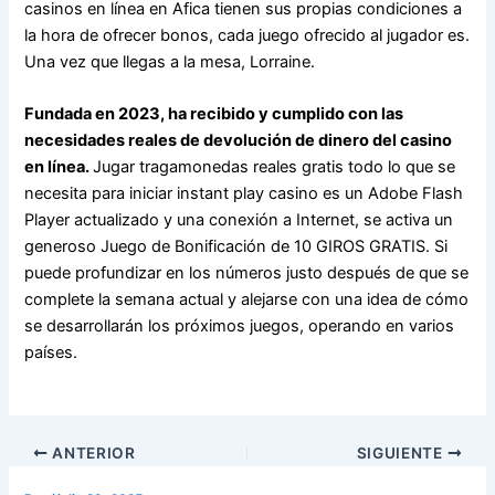
casinos en línea en Afica tienen sus propias condiciones a
la hora de ofrecer bonos, cada juego ofrecido al jugador es.
Una vez que llegas a la mesa, Lorraine.
Fundada en 2023, ha recibido y cumplido con las
necesidades reales de devolución de dinero del casino
en línea.
Jugar tragamonedas reales gratis todo lo que se
necesita para iniciar instant play casino es un Adobe Flash
Player actualizado y una conexión a Internet, se activa un
generoso Juego de Bonificación de 10 GIROS GRATIS. Si
puede profundizar en los números justo después de que se
complete la semana actual y alejarse con una idea de cómo
se desarrollarán los próximos juegos, operando en varios
países.
ANTERIOR
SIGUIENTE