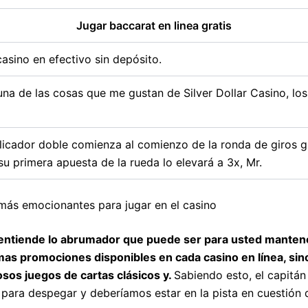
Jugar baccarat en linea gratis
asino en efectivo sin depósito.
una de las cosas que me gustan de Silver Dollar Casino, lo
licador doble comienza al comienzo de la ronda de giros gr
su primera apuesta de la rueda lo elevará a 3x, Mr.
más emocionantes para jugar en el casino
entiende lo abrumador que puede ser para usted mantene
imas promociones disponibles en cada casino en línea, si
osos juegos de cartas clásicos y.
Sabiendo esto, el capitán
para despegar y deberíamos estar en la pista en cuestión 