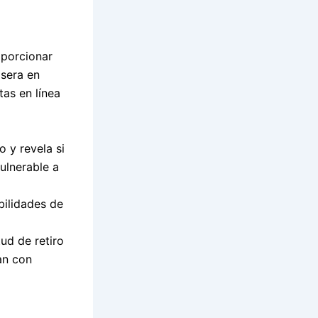
oporcionar
lsera en
tas en línea
o y revela si
ulnerable a
ilidades de
ud de retiro
an con