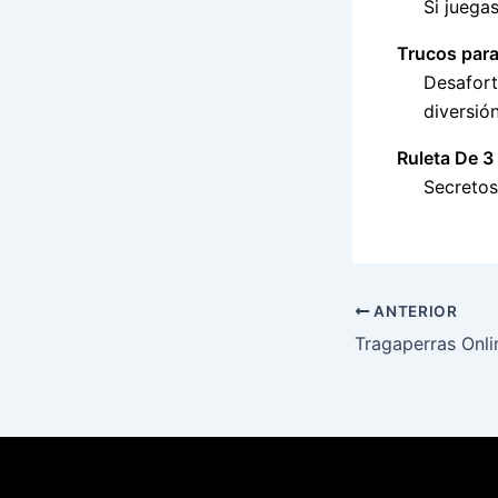
Si juega
Trucos para
Desafort
diversión
Ruleta De 
Secretos
ANTERIOR