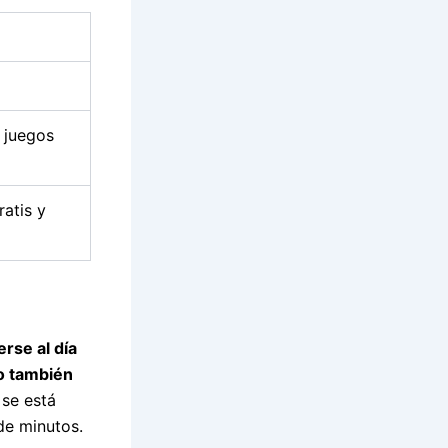
s juegos
atis y
rse al día
no también
 se está
de minutos.