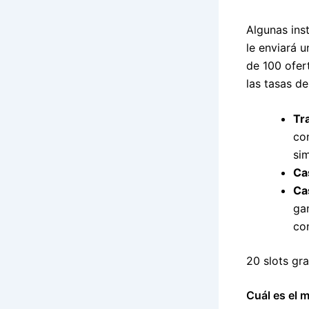
Algunas ins
le enviará u
de 100 ofer
las tasas de
Tr
co
sim
Ca
Ca
ga
co
20 slots gra
Cuál es el m